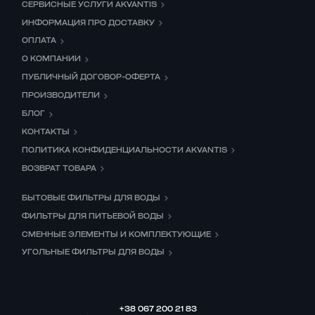
СЕРВИСНЫЕ УСЛУГИ AKVANTIS
сменные элементы, которые точно подойдут для
вашей системы очистки воды.
ИНФОРМАЦИЯ ПРО ДОСТАВКУ
Сертифицированное качество
– продукция
ОПЛАТА
соответствует международным стандартам и
О КОМПАНИИ
имеет гарантию.
ПУБЛИЧНЫЙ ДОГОВОР-ОФЕРТА
Конкурентные цены
– выгодно купить сменный
УФ излучатель и кварцевый чехол оптом и в
ПРОИЗВОДИТЕЛИ
розницу.
БЛОГ
Быстрая доставка по Украине
– отправляем
КОНТАКТЫ
заказы в день оформления.
ПОЛИТИКА КОНФИДЕНЦИАЛЬНОСТИ AKVANTIS
Экспертная консультация
– специалисты
ВОЗВРАТ ТОВАРА
Akvantis всегда готовы помочь с выбором и
ответить на все вопросы.
БЫТОВЫЕ ФИЛЬТРЫ ДЛЯ ВОДЫ
ФИЛЬТРЫ ДЛЯ ПИТЬЕВОЙ ВОДЫ
Популярные запросы, которые
СМЕННЫЕ ЭЛЕМЕНТЫ И КОМПЛЕКТУЮЩИЕ
мы реализуем:
УГОЛЬНЫЕ ФИЛЬТРЫ ДЛЯ ВОДЫ
купить сменный УФ излучатель для лампы
кварцевый чехол для ультрафиолетовой лампы
+38 067 200 21 83
цена