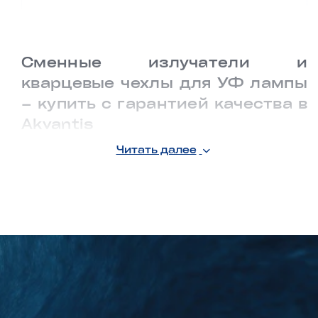
Сменные излучатели и
кварцевые чехлы для УФ лампы
– купить с гарантией качества в
Akvantis
Читать далее
Сменные УФ-излучатели и кварцевые чехлы
являются неотъемлемой частью эффективной
работы ультрафиолетовых систем очистки воды. Со
временем даже самые качественные УФ лампы
теряют свою эффективность, поэтому регулярная
замена излучателей и кварцевых чехлов – залог
стабильной дезинфекции и чистоты воды.
Зачем нужна замена УФ-излучателя?
При снижении интенсивности излучения
эффективность обеззараживания падает.