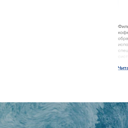
Филь
кофе
обра
испо
спец
сист
Чит
Гд
Сист
дост