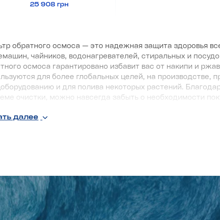
25 908 грн
тр обратного осмоса — это надежная защита здоровья все
машин, чайников, водонагревателей, стиральных и посу
тного осмоса гарантировано избавит вас от накипи и рж
льзуются для более глобальных целей, на производстве, п
оборудованию и для полива некоторых растений. Благода
еме очистки, можно навсегда забыть о необходимости пок
ать далее
е применяются фильтры обратного 
емы с обратным осмосом используются не только для бы
аточно широкая:
медицина;
очистка морской воды;
очистка в бытовых целях в доме, офисе;
применение очищенной воды в производственных целях;