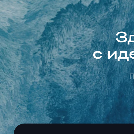
Филь
З
прим
прои
с ид
терм
вред
в ре
П
Ка
Прин
сист
круп
осмо
с ак
Сист