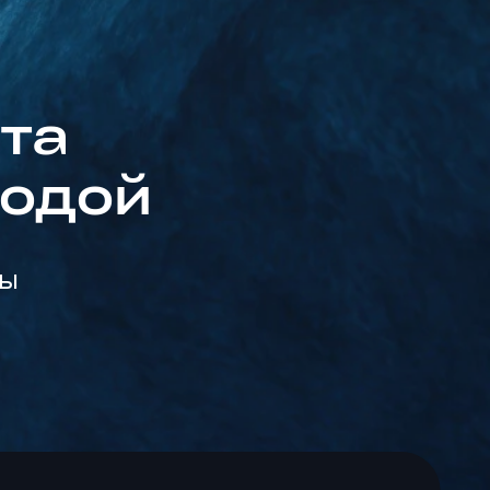
оды 0,3 нм, отфильтровывая такие
та
 химические примеси. В некоторых
о осмоса обходится выгоднее, чем ее
водой
я ее выгодной альтернативой. Очищенная от
ование, защищает его от быстрой поломки
грязнений.
ды
мосом для очистки воды?
фер поступающая вода проходит через
а очистки. Первый этап избавляет воду от
охождение воды через мембрану обратного
я посредством прохождение через фильтр
поступает по мере необходимости, или