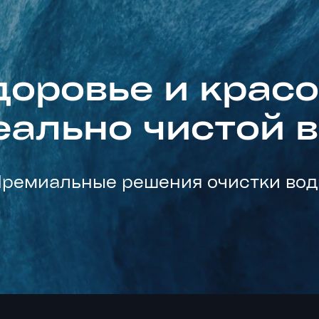
очистка сточных вод;
пищевая промышленность;
аграрное хозяйство.
тры для воды с обратным осмосом пропускают молекулу в
доровье и красо
еси, как бактерии, простейшие, некоторые виды вирусов и
зводственных сферах очистка воды с системами обратног
еально чистой 
ическая обработка. В ряде случаев такая очистка являетс
ных примесей вода, поступающая в промышленное оборуд
зультате скопления солей, накипи и иных механических за
ремиальные решения очистки во
к работают системы с обратным ос
цип работы прост. При давлении от трех до шести атмос
ему фильтров в накопительный бак. Она проходит три этап
ных загрязнений видимых глазу. Второй этап включает пр
са. На финальном этапе пост фильтрации вода очищаетс
тивированным углем.
емы осмоса могут иметь накопительный бак, откуда вода 