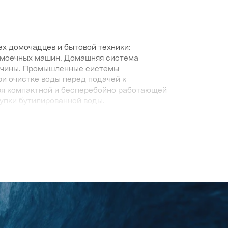
х домочадцев и бытовой техники:
домоечных машин. Домашняя система
авчины. Промышленные системы
ри очистке воды перед подачей к
ря компактной и бесперебойно работающей
упки бутилированной воды.
осмоса?
товых нужд. Их сфера применения