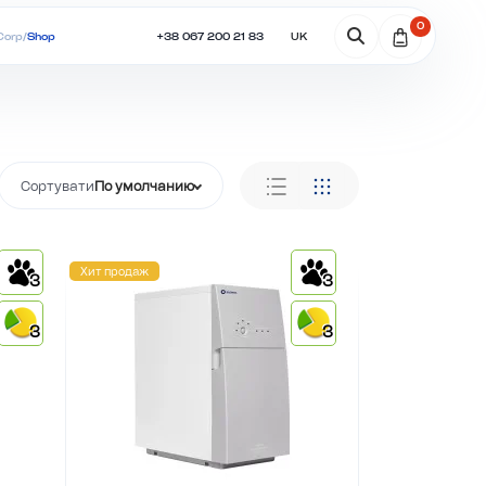
0
+38 067 200 21 83
UK
Corp
/
Shop
Сортувати
По умолчанию
Хит продаж
3
3
3
3