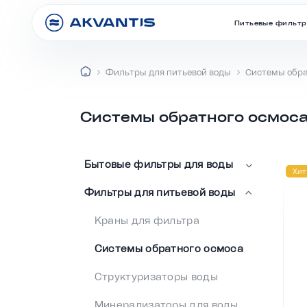
Питьевые фильт
Фильтры для питьевой воды
Системы обра
Системы обратного осмоса
Бытовые фильтры для воды
Хит
Фильтры для питьевой воды
Коммерческие системы
обратного осмоса
Краны для фильтра
Механические фильтры
Системы обратного осмоса
очистки
Структуризаторы воды
Озонаторы воды
Минерализаторы для воды
Угольные фильтры для воды