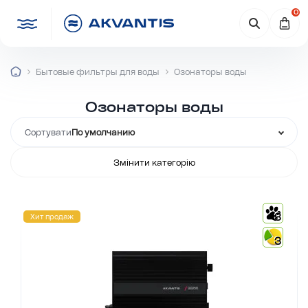
0
Бытовые фильтры для воды
Озонаторы воды
Озонаторы воды
Сортувати
По умолчанию
Змінити категорію
3
Хит продаж
3