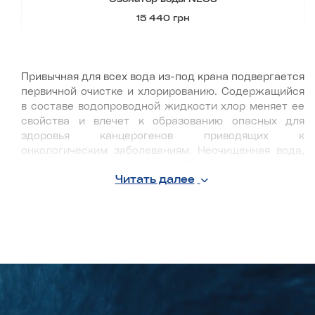
15 440 грн
Привычная для всех вода из-под крана подвергается
первичной очистке и хлорированию. Содержащийся
в составе водопроводной жидкости хлор меняет ее
свойства и влечет к образованию опасных для
здоровья канцерогенов приводящих к
онкологическим заболеваниям. Неочищенная вода,
также является причиной многих других
Читать далее
заболеваний, проблем с внутренними органами,
пищеварением и эстетических проблем. Сухость
кожи, аллергии, а также ломкость волос после
купания - это тоже одна из причин, почему нужен
озонатор воды для ее очистки, без изменения
природного состава.
Купить бытовой озонатор питьевой воды в
комплексной установке с иными водоочистителями,
рекомендуется для обеспечения жилых помещений,