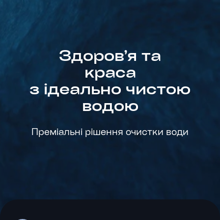
Вугільні фільтри — це один із найпопулярніших та
найефективніших методів очищення води. Принцип
роботи заснований на здатності активованого
вугілля абсорбувати забруднюючі речовини,
покращуючи смак і запах води. Вони можуть
Здоровʼя та
використовуватися як для питної води, так і для
господарських потреб, забезпечуючи надійний
краса
захист від хлору, органіки та інших шкідливих
з ідеально чистою
речовин.
водою
Основні переваги вугільних фільтрів
Преміальні рішення очистки води
Ефективне очищення від хлору та органічних
домішок. Активоване вугілля ефективно видаляє
хлор, який часто є причиною неприємного смаку та
запаху води.
Покращення смакових якостей води. Вода, яка
проходить через вугільний фільтр, стає
приємнішою на смак і позбавляється неприємних
запахів.