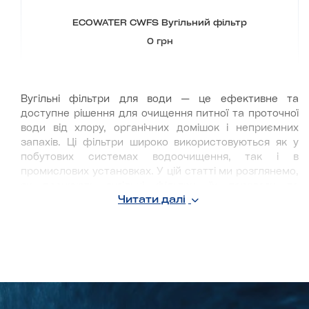
ECOWATER CWFS Вугільний фільтр
0 грн
Вугільні фільтри для води — це ефективне та
доступне рішення для очищення питної та проточної
води від хлору, органічних домішок і неприємних
запахів. Ці фільтри широко використовуються як у
побутових системах водоочищення, так і в
промислових установках. У цій статті ми розглянемо,
як працюють вугільні фільтри, їх переваги та
Читати далі
рекомендації щодо вибору.
Чому вугільні фільтри —
оптимальний вибір для
очищення води?