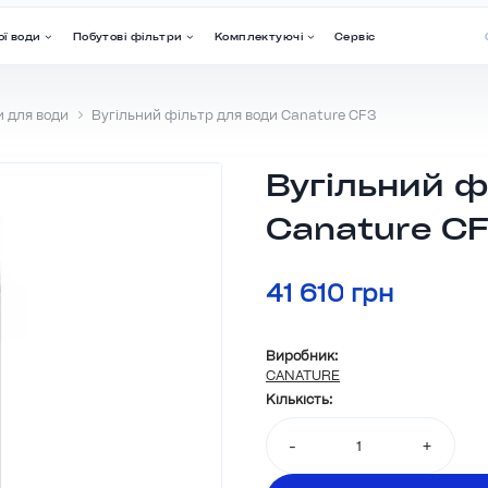
ї води
Побутові фільтри
Комплектуючі
Сервіс
и для води
Вугільний фільтр для води Canature CF3
Вугільний ф
Canature C
41 610 грн
Виробник:
CANATURE
Кількість:
-
+