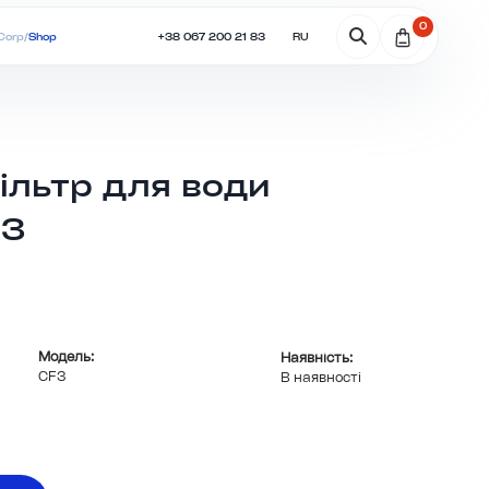
0
+38 067 200 21 83
RU
Corp
/
Shop
ільтр для води
F3
Модель:
Наявність:
CF3
В наявності