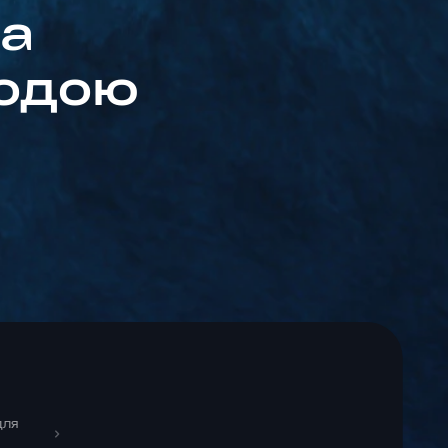
са
водою
ДЛЯ