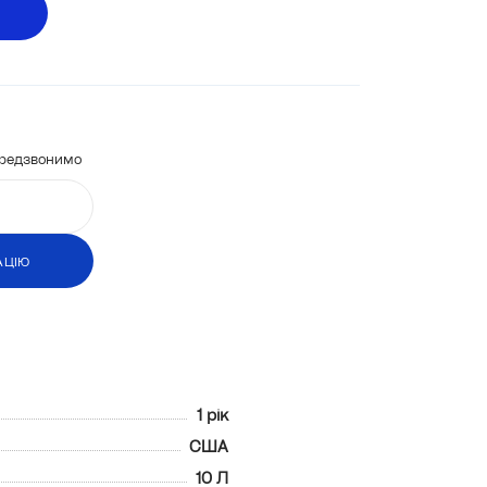
ередзвонимо
АЦІЮ
АЦІЮ
1 рік
США
10 Л