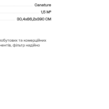
Canature
1,5 М³
30,4x86,2x390 СМ
побутових та комерційних
ентів, фільтр надійно