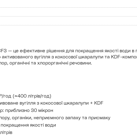
CF3 — це ефективне рішення для покращення якості води в 
активованого вугілля з кокосової шкаралупи та KDF-компон
лор, органічні та хлорорганічні речовини.
³/год (≈400 літрів/год)
тивоване вугілля з кокосової шкаралупи + KDF
р: приблизно 30 мікрон
ору, органіки, неприємного запаху та присмаку
 покращення якості води
літрів